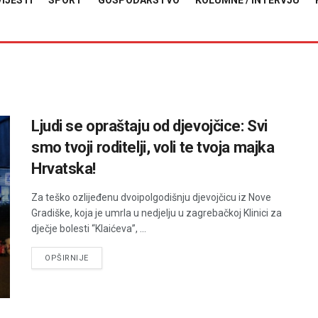
VIJESTI
SPORT
GOSPODARSTVO
KOLUMNE / INTERVJU
Ljudi se opraštaju od djevojčice: Svi
smo tvoji roditelji, voli te tvoja majka
Hrvatska!
Za teško ozlijeđenu dvoipolgodišnju djevojčicu iz Nove
Gradiške, koja je umrla u nedjelju u zagrebačkoj Klinici za
dječje bolesti “Klaićeva”, ...
DETAILS
OPŠIRNIJE