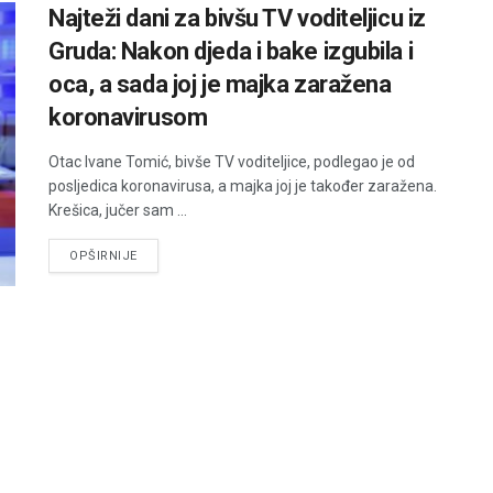
Najteži dani za bivšu TV voditeljicu iz
Gruda: Nakon djeda i bake izgubila i
oca, a sada joj je majka zaražena
koronavirusom
Otac Ivane Tomić, bivše TV voditeljice, podlegao je od
posljedica koronavirusa, a majka joj je također zaražena.
Krešica, jučer sam ...
DETAILS
OPŠIRNIJE