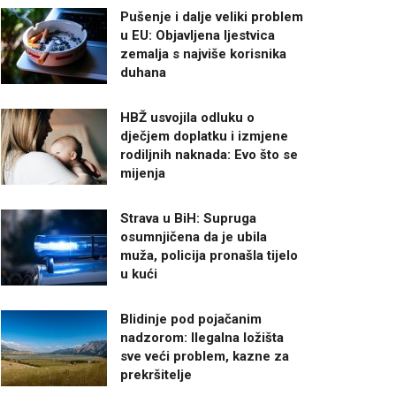
Pušenje i dalje veliki problem
u EU: Objavljena ljestvica
zemalja s najviše korisnika
duhana
HBŽ usvojila odluku o
dječjem doplatku i izmjene
rodiljnih naknada: Evo što se
mijenja
Strava u BiH: Supruga
osumnjičena da je ubila
muža, policija pronašla tijelo
u kući
Blidinje pod pojačanim
nadzorom: Ilegalna ložišta
sve veći problem, kazne za
prekršitelje