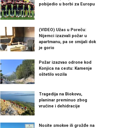
pobijedio u borbi za Europu
(VIDEO) Užas u Poreču:
Nijemci izazvali požar u
apartmanu, pa se smijali dok
je gorio
Požar izazvao odrone kod
Konjica na cestu: Kamenje
oštetilo vozila
Tragedija na Biokovu,
planinar preminuo zbog
vrućine i dehidracije
Nosite smokve ili grožđe na