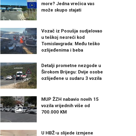
more? Jedna vrećica vas
može skupo stajati
Vozač iz Posušja sudjelovao
u teškoj nesreći kod
Tomislavgrada: Među teško
ozlijeđenima i beba
Detalji prometne nezgode u
Širokom Brijegu: Dvije osobe
ozlijeđene u sudaru 3 vozila
MUP ŽZH nabavio novih 15
vozila vrijednih više od
700.000 KM
U HBŽ-u slijede izmjene