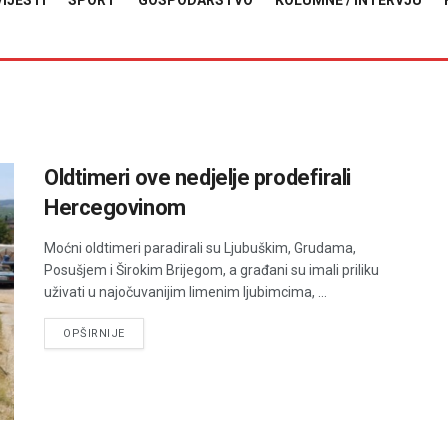
VIJESTI
SPORT
GOSPODARSTVO
KOLUMNE / INTERVJU
Oldtimeri ove nedjelje prodefirali
Hercegovinom
Moćni oldtimeri paradirali su Ljubuškim, Grudama,
Posušjem i Širokim Brijegom, a građani su imali priliku
uživati u najočuvanijim limenim ljubimcima, ...
DETAILS
OPŠIRNIJE