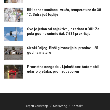
BiH danas sunčana i vruća, temperature do 38
°C: Sutra još toplije
Ovo je jedan od najaktivnijih radara u BiH: Za
pola godine snimio čak 7.536 prekršaja
Široki Brijeg: Bivši gimnazijalci proslavili 25
godina mature
Prometna nezgoda u Ljubuškom: Automobil
udario pješaka, promet usporen
Uvjeti korištenja
Marketing
Kontakt