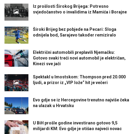
Iz prošlosti Širokog Brijega: Potresno
svjedočanstvo o invalidima iz Mamića i Borajne
Široki Brijeg bez pobjede na Pecari: Sloga
odnijela bod, Sarajevo također remiziralo
Električni automobili preplavili Njemačku:
Gotovo svaki treći novi automobil je električan,
Kinezi sve jači
Spektakl u Imostskom: Thompson pred 20.000
ljudi, a prizor iz „VIP lože“ hit je večeri
Evo gdje se iz Hercegovine trenutno najviše čeka
na ulazak u Hrvatsku
U BiH prošle godine investirano gotovo 9,5
milijardi KM: Evo gdje je otišao najveći novac