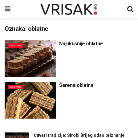
Oznaka:
oblatne
Najukusnije oblatne
GASTRO
Šarene oblatne
GASTRO
Čuvari tradicije: Široki Brijeg odao priznanje