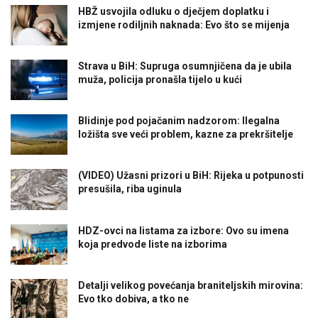
HBŽ usvojila odluku o dječjem doplatku i
izmjene rodiljnih naknada: Evo što se mijenja
Strava u BiH: Supruga osumnjičena da je ubila
muža, policija pronašla tijelo u kući
Blidinje pod pojačanim nadzorom: Ilegalna
ložišta sve veći problem, kazne za prekršitelje
(VIDEO) Užasni prizori u BiH: Rijeka u potpunosti
presušila, riba uginula
HDZ-ovci na listama za izbore: Ovo su imena
koja predvode liste na izborima
Detalji velikog povećanja braniteljskih mirovina:
Evo tko dobiva, a tko ne