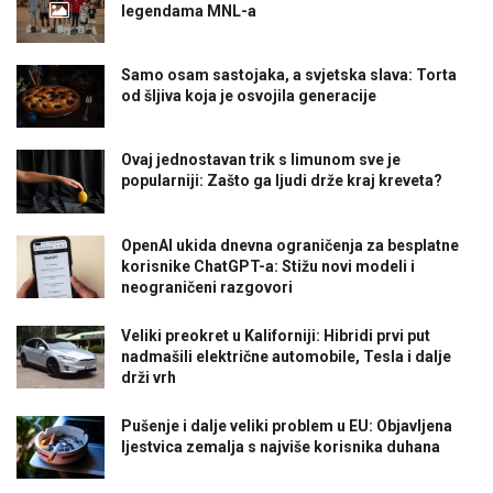
legendama MNL-a
Samo osam sastojaka, a svjetska slava: Torta
od šljiva koja je osvojila generacije
Ovaj jednostavan trik s limunom sve je
popularniji: Zašto ga ljudi drže kraj kreveta?
OpenAI ukida dnevna ograničenja za besplatne
korisnike ChatGPT-a: Stižu novi modeli i
neograničeni razgovori
Veliki preokret u Kaliforniji: Hibridi prvi put
nadmašili električne automobile, Tesla i dalje
drži vrh
Pušenje i dalje veliki problem u EU: Objavljena
ljestvica zemalja s najviše korisnika duhana