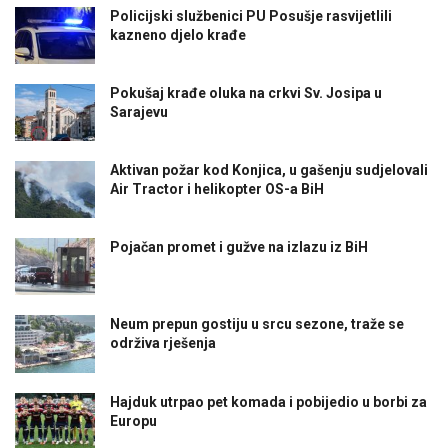
Policijski službenici PU Posušje rasvijetlili
kazneno djelo krađe
Pokušaj krađe oluka na crkvi Sv. Josipa u
Sarajevu
Aktivan požar kod Konjica, u gašenju sudjelovali
Air Tractor i helikopter OS-a BiH
Pojačan promet i gužve na izlazu iz BiH
Neum prepun gostiju u srcu sezone, traže se
održiva rješenja
Hajduk utrpao pet komada i pobijedio u borbi za
Europu