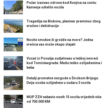
Požar izazvao odrone kod Konjica na cestu:
Kamenje oštetilo vozila
Tragedija na Biokovu, planinar preminuo zbog
vrućine i dehidracije
Nosite smokve ili grožđe na more? Jedna
vrećica vas može skupo stajati
Vozač iz Posušja sudjelovao u teškoj nesreći
kod Tomislavgrada: Među teško ozlijeđenima i
beba
Detalji prometne nezgode u Širokom Brijegu:
Dvije osobe ozlijeđene u sudaru 3 vozila
MUP ŽZH nabavio novih 15 vozila vrijednih više
od 700.000 KM