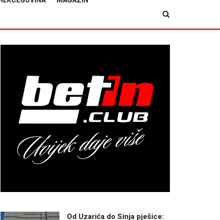
HERCEGOVINA
MAGAZIN
Od Uzarića do Sinja pješice: