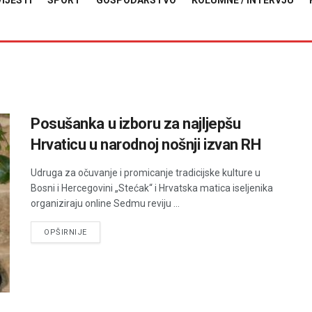
VIJESTI
SPORT
GOSPODARSTVO
KOLUMNE / INTERVJU
Posušanka u izboru za najljepšu
Hrvaticu u narodnoj nošnji izvan RH
Udruga za očuvanje i promicanje tradicijske kulture u
Bosni i Hercegovini „Stećak“ i Hrvatska matica iseljenika
organiziraju online Sedmu reviju ...
DETAILS
OPŠIRNIJE