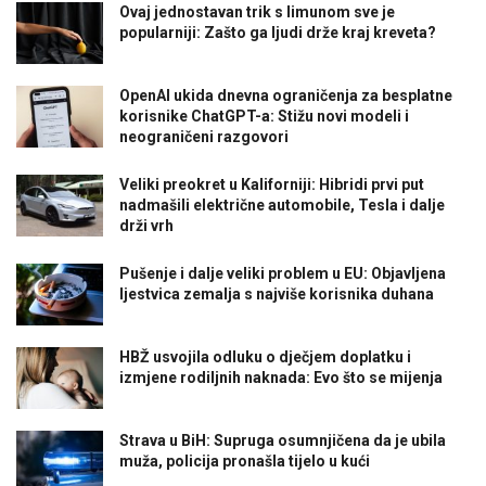
Ovaj jednostavan trik s limunom sve je
popularniji: Zašto ga ljudi drže kraj kreveta?
OpenAI ukida dnevna ograničenja za besplatne
korisnike ChatGPT-a: Stižu novi modeli i
neograničeni razgovori
Veliki preokret u Kaliforniji: Hibridi prvi put
nadmašili električne automobile, Tesla i dalje
drži vrh
Pušenje i dalje veliki problem u EU: Objavljena
ljestvica zemalja s najviše korisnika duhana
HBŽ usvojila odluku o dječjem doplatku i
izmjene rodiljnih naknada: Evo što se mijenja
Strava u BiH: Supruga osumnjičena da je ubila
muža, policija pronašla tijelo u kući