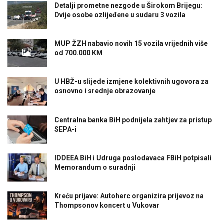
Detalji prometne nezgode u Širokom Brijegu:
Dvije osobe ozlijeđene u sudaru 3 vozila
MUP ŽZH nabavio novih 15 vozila vrijednih više
od 700.000 KM
U HBŽ-u slijede izmjene kolektivnih ugovora za
osnovno i srednje obrazovanje
Centralna banka BiH podnijela zahtjev za pristup
SEPA-i
IDDEEA BiH i Udruga poslodavaca FBiH potpisali
Memorandum o suradnji
Kreću prijave: Autoherc organizira prijevoz na
Thompsonov koncert u Vukovar