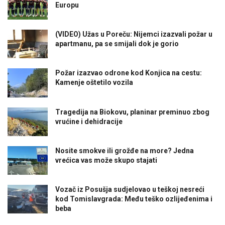
Europu
(VIDEO) Užas u Poreču: Nijemci izazvali požar u
apartmanu, pa se smijali dok je gorio
Požar izazvao odrone kod Konjica na cestu:
Kamenje oštetilo vozila
Tragedija na Biokovu, planinar preminuo zbog
vrućine i dehidracije
Nosite smokve ili grožđe na more? Jedna
vrećica vas može skupo stajati
Vozač iz Posušja sudjelovao u teškoj nesreći
kod Tomislavgrada: Među teško ozlijeđenima i
beba