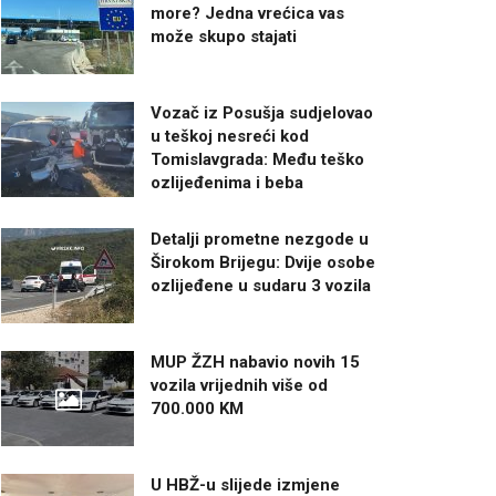
more? Jedna vrećica vas
može skupo stajati
Vozač iz Posušja sudjelovao
u teškoj nesreći kod
Tomislavgrada: Među teško
ozlijeđenima i beba
Detalji prometne nezgode u
Širokom Brijegu: Dvije osobe
ozlijeđene u sudaru 3 vozila
MUP ŽZH nabavio novih 15
vozila vrijednih više od
700.000 KM
U HBŽ-u slijede izmjene