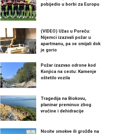
pobijedio u borbi za Europu
(VIDEO) Užas u Poreču:
Nijemci izazvali požar u
apartmanu, pa se smijali dok
je gorio
Požar izazvao odrone kod
Konjica na cestu: Kamenje
oštetilo vozila
Tragedija na Biokovu,
planinar preminuo zbog
vrućine i dehidracije
Nosite smokve ili grožđe na