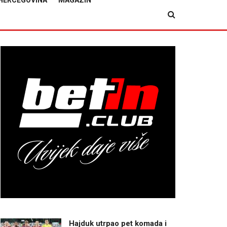
HERCEGOVINA
MAGAZIN
Hajduk utrpao pet komada i