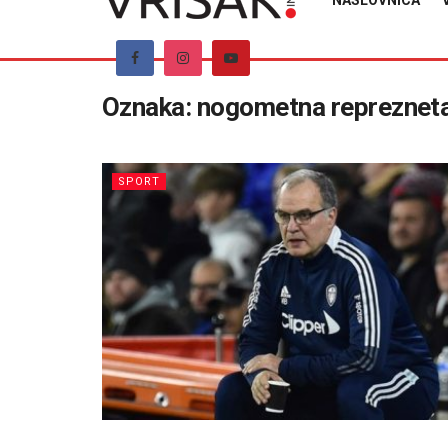
NASLOVNICA
Oznaka:
nogometna reprezneta
SPORT