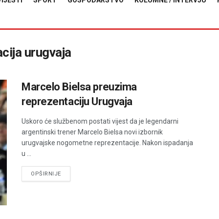
VIJESTI
SPORT
GOSPODARSTVO
KOLUMNE / INTERVJU
cija urugvaja
Marcelo Bielsa preuzima
reprezentaciju Urugvaja
Uskoro će službenom postati vijest da je legendarni
argentinski trener Marcelo Bielsa novi izbornik
urugvajske nogometne reprezentacije. Nakon ispadanja
u ...
DETAILS
OPŠIRNIJE