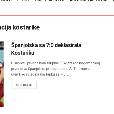
VIJESTI
SPORT
GOSPODARSTVO
KOLUMNE / INTERVJU
ija kostarike
Španjolska sa 7:0 deklasirala
Kostariku
U susretu prvoga kola skupine E Svjetskog nogometnog
prvenstva Španjolska je na stadionu Al Thumama
uvjerljivo svladala Kostariku sa 7-0 ...
DETAILS
OPŠIRNIJE