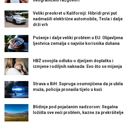
Veliki preokret u Kaliforniji: Hibridi prvi put
nadmašili električne automobile, Tesla i dalje
drži vrh
Pušenje i dalje veliki problem u EU: Objavljena
ljestvica zemalja s najviše korisnika duhana
HBŽ usvojila odluku o dječjem doplatku i
izmjene rodiljnih naknada: Evo što se mijenja
Strava u BiH: Supruga osumnjičena da je ubila
muža, policija pronašla tijelo u kući
Blidinje pod pojačanim nadzorom: Ilegalna
ložišta sve veći problem, kazne za prekršitelje