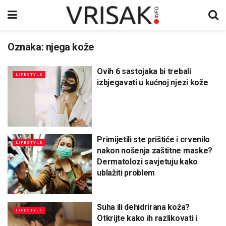
Oznaka:
njega kože
Ovih 6 sastojaka bi trebali
LIFESTYLE
izbjegavati u kućnoj njezi kože
Primijetili ste prištiće i crvenilo
LIFESTYLE
nakon nošenja zaštitne maske?
Dermatolozi savjetuju kako
ublažiti problem
Suha ili dehidrirana koža?
LIFESTYLE
Otkrijte kako ih razlikovati i