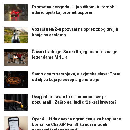
Prometna nezgoda u Ljubuškom: Automobil
udario pješaka, promet usporen
Vozači u HBŽ-u pozvani na oprez zbog divljih
konja na cestama
Čuvari tradicije: Široki Brijeg odao priznanje
legendama MNL-a
Samo osam sastojaka, a svjetska slava: Torta
od šljiva koja je osvojila generacije
Ovaj jednostavan trik s limunom sve je
popularniji: Zašto ga ljudi drže kraj kreveta?
OpenAI ukida dnevna ograničenja za besplatne
korisnike ChatGPT-a: Stižu novi modeli i
neograničeni razgovori