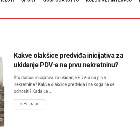
VIJESTI
SPORT
GOSPODARSTVO
KOLUMNE / INTERVJU
Kakve olakšice predviđa inicijativa za
ukidanje PDV-a na prvu nekretninu?
Što donosi inicijativa za ukidanje PDV-a na prve
nekretnine? Kakve olakšice predviđa i na koga će se
odnositi? Kada će ...
DETAILS
OPŠIRNIJE