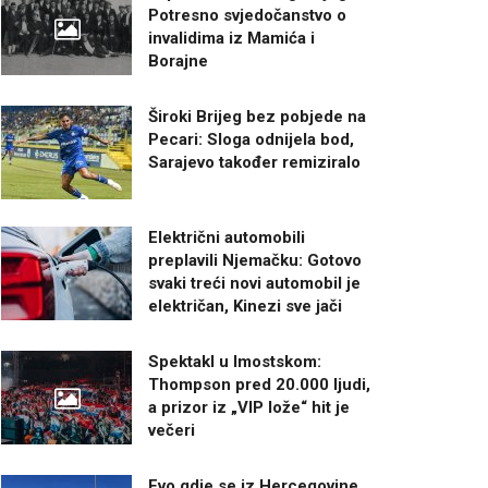
Potresno svjedočanstvo o
invalidima iz Mamića i
Borajne
Široki Brijeg bez pobjede na
Pecari: Sloga odnijela bod,
Sarajevo također remiziralo
Električni automobili
preplavili Njemačku: Gotovo
svaki treći novi automobil je
električan, Kinezi sve jači
Spektakl u Imostskom:
Thompson pred 20.000 ljudi,
a prizor iz „VIP lože“ hit je
večeri
Evo gdje se iz Hercegovine