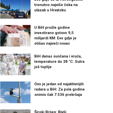
trenutno najviše čeka na
ulazak u Hrvatsku
U BiH prošle godine
investirano gotovo 9,5
milijardi KM: Evo gdje je
otišao najveći novac
BiH danas sunčana i vruća,
temperature do 38 °C: Sutra
još toplije
Ovo je jedan od najaktivnijih
radara u BiH: Za pola godine
snimio čak 7.536 prekršaja
Široki Brijeg: Bivši