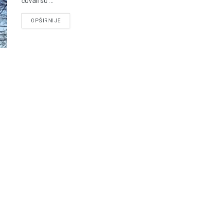
čuvali su ...
DETAILS
OPŠIRNIJE