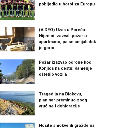
pobijedio u borbi za Europu
(VIDEO) Užas u Poreču:
Nijemci izazvali požar u
apartmanu, pa se smijali dok
je gorio
Požar izazvao odrone kod
Konjica na cestu: Kamenje
oštetilo vozila
Tragedija na Biokovu,
planinar preminuo zbog
vrućine i dehidracije
Nosite smokve ili grožđe na