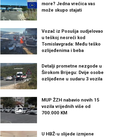
more? Jedna vrećica vas
može skupo stajati
Vozač iz Posušja sudjelovao
u teškoj nesreći kod
Tomislavgrada: Među teško
ozlijeđenima i beba
Detalji prometne nezgode u
Širokom Brijegu: Dvije osobe
ozlijeđene u sudaru 3 vozila
MUP ŽZH nabavio novih 15
vozila vrijednih više od
700.000 KM
U HBŽ-u slijede izmjene