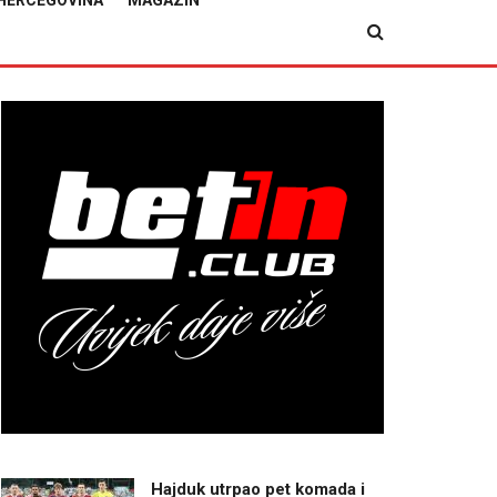
HERCEGOVINA
MAGAZIN
Hajduk utrpao pet komada i