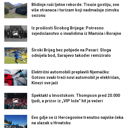
Blidinje ruši ljetne rekorde: Tisuće gostiju, sve
više stranaca i turizam koji nadmašuje zimsku
sezonu
Iz prošlosti Širokog Brijega: Potresno
svjedočanstvo o invalidima iz Mamića i Borajne
Široki Brijeg bez pobjede na Pecari: Sloga
odnijela bod, Sarajevo također remiziralo
Električni automobili preplavili Njemačku:
Gotovo svaki treći novi automobil je električan,
Kinezi sve jači
Spektakl u Imostskom: Thompson pred 20.000
ljudi, a prizor iz „VIP lože“ hit je večeri
Evo gdje se iz Hercegovine trenutno najviše čeka
na ulazak u Hrvatsku