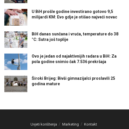
U BiH prošle godine investirano gotovo 9,5
milijardi KM: Evo gdje je otišao najveći novac
BiH danas sunčana i vruća, temperature do 38
°C: Sutra još toplije
Ovo je jedan od najaktivnijih radara u BiH: Za
pola godine snimio čak 7.536 prekršaja
Široki Brijeg: Bivši gimnazijalci proslavili 25
godina mature
Uvjeti korištenja
Marketing
Kontakt