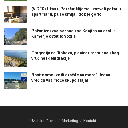
(VIDEO) Užas u Poreču: Nijemci izazvali požar u
apartmanu, pa se smijali dok je gorio
Požar izazvao odrone kod Konjica na cestu:
Kamenje oštetilo vozila
Tragedija na Biokovu, planinar preminuo zbog
vrućine i dehidracije
Nosite smokve ili grožđe na more? Jedna
vrećica vas može skupo stajati
Uvjeti korištenja
Marketing
Kontakt