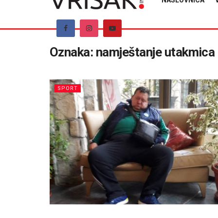
NASLOVNICA
Oznaka:
namještanje utakmica
SPORT