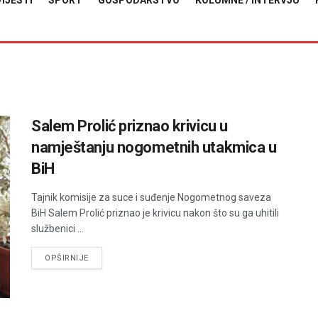
VIJESTI
SPORT
GOSPODARSTVO
KOLUMNE / INTERVJU
Salem Prolić priznao krivicu u
namještanju nogometnih utakmica u
BiH
Tajnik komisije za suce i suđenje Nogometnog saveza
BiH Salem Prolić priznao je krivicu nakon što su ga uhitili
službenici ...
DETAILS
OPŠIRNIJE