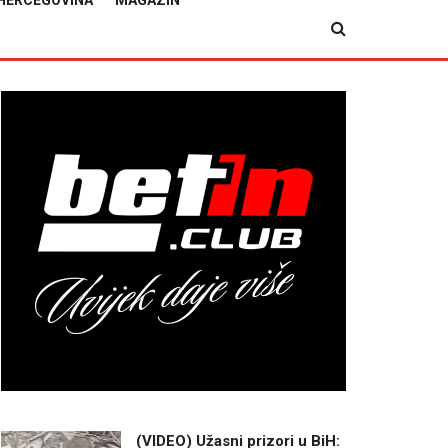
HERCEGOVINA
MAGAZIN
(VIDEO) Užasni prizori u BiH: