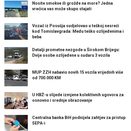
Nosite smokve ili grožđe na more? Jedna
vrećica vas može skupo stajati
Vozač iz Posušja sudjelovao u teškoj nesreći
kod Tomislavgrada: Među teško ozlijeđenima i
beba
Detalji prometne nezgode u Širokom Brijegu:
Dvije osobe ozlijeđene u sudaru 3 vozila
MUP ŽZH nabavio novih 15 vozila vrijednih više
od 700.000 KM
U HBŽ-u slijede izmjene kolektivnih ugovora za
osnovno i srednje obrazovanje
Centralna banka BiH podnijela zahtjev za pristup
SEPA-i