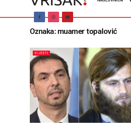
NASLOVNICA
Oznaka:
muamer topalović
VIJESTI