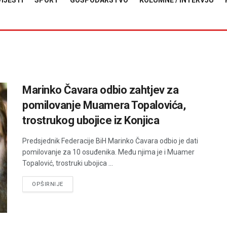
VIJESTI
SPORT
GOSPODARSTVO
KOLUMNE / INTERVJU
Marinko Čavara odbio zahtjev za
pomilovanje Muamera Topalovića,
trostrukog ubojice iz Konjica
Predsjednik Federacije BiH Marinko Čavara odbio je dati
pomilovanje za 10 osuđenika. Među njima je i Muamer
Topalović, trostruki ubojica ...
DETAILS
OPŠIRNIJE