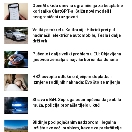
OpenAI ukida dnevna ograničenja za besplatne
korisnike ChatGPT-a: Stižu novi modeli i
neograničeni razgovori
Veliki preokret u Kaliforniji: Hibridi prvi put
nadmašili električne automobile, Tesla i dalje
drži vrh
Pušenje i dalje veliki problem u EU: Objavljena
ljestvica zemalja s najviše korisnika duhana
HBŽ usvojila odluku o dječjem doplatku i
izmjene rodiljnih naknada: Evo što se mijenja
Strava u BiH: Supruga osumnjičena da je ubila
muža, policija pronašla tijelo u kući
Blidinje pod pojačanim nadzorom: Ilegalna
ložišta sve veći problem, kazne za prekršitelje