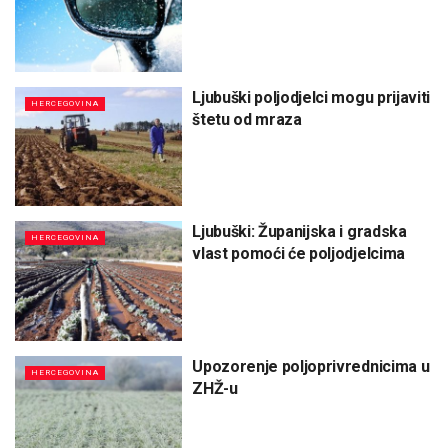
Ljubuški poljodjelci mogu prijaviti
HERCEGOVINA
štetu od mraza
Ljubuški: Županijska i gradska
HERCEGOVINA
vlast pomoći će poljodjelcima
Upozorenje poljoprivrednicima u
HERCEGOVINA
ZHŽ-u