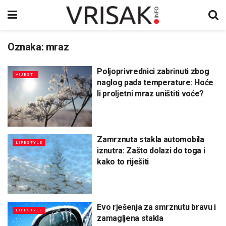
Oznaka:
mraz
Poljoprivrednici zabrinuti zbog
VIJESTI
naglog pada temperature: Hoće
li proljetni mraz uništiti voće?
Zamrznuta stakla automobila
LIFESTYLE
iznutra: Zašto dolazi do toga i
kako to riješiti
Evo rješenja za smrznutu bravu i
LIFESTYLE
zamagljena stakla