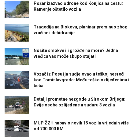
Požar izazvao odrone kod Konjica na cestu:
Kamenje oštetilo vozila
Tragedija na Biokovu, planinar preminuo zbog
vrućine i dehidracije
Nosite smokve ili grožđe na more? Jedna
vrećica vas može skupo stajati
Vozač iz Posušja sudjelovao u teškoj nesreći
kod Tomislavgrada: Među teško ozlijeđenima i
beba
Detalji prometne nezgode u Širokom Brijegu:
Dvije osobe ozlijeđene u sudaru 3 vozila
MUP ŽZH nabavio novih 15 vozila vrijednih više
od 700.000 KM