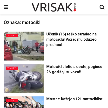
Oznaka:
motocikl
Učenik (16) teško stradao na
VIJESTI
motociklu! Vozač mu oduzeo
prednost
Motocikl sletio s ceste, poginuo
VIJESTI
26-godišnji suvozač
Mostar: Kažnjen 121 motociklist
VIJESTI