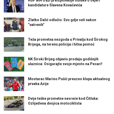
HSP BiH traži preispitivanje odluke o ovjeri
kandidature Slavena Kovačevića
Zlatko Dalić odlučio: Evo gdje seli nakon
“vatrenih”
Teža prometna nezgoda u Privalju kod Širokog
Brijega, na terenu policija i hitna pomoć
NK Široki Brijeg objavio prodaju godišnjih
ulaznica: Osigurajte svoje mjesto na Pecari!
Mostarac Marino Pušić preuzeo klupu aktualnog
prvaka Azije
Dvije teške prometne nesreće kod Čitluka:
Ozlijeđena dvojica motociklista