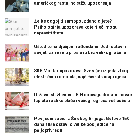
američkog rasta, no stižu upozorenja
Želite odgojiti samopouzdano dijete?
Psihologinja upozorava koje riječi mogu
napraviti štetu
Uštedite na dječjem rođendanu: Jednostavni
savjeti za veselu proslavu bez velikog računa
SKB Mostar upozorava: Sve više ozljeda zbog
električnih romobila, najčešće stradaju djeca
Državni službenici u BiH dobivaju dodatni novac:
Isplata razlike plaća i većeg regresa već počela
Povijesni zapis iz Širokog Brijega: Gotovo 150
dana suše ostavilo velike posljedice na
poljoprivredu