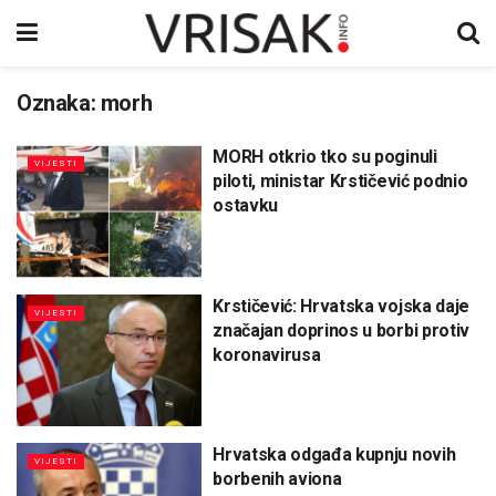
Oznaka:
morh
MORH otkrio tko su poginuli
VIJESTI
piloti, ministar Krstičević podnio
ostavku
Krstičević: Hrvatska vojska daje
VIJESTI
značajan doprinos u borbi protiv
koronavirusa
Hrvatska odgađa kupnju novih
VIJESTI
borbenih aviona