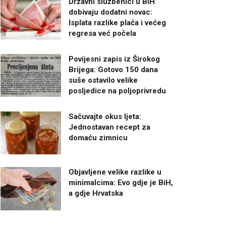
Državni službenici u BiH
dobivaju dodatni novac:
Isplata razlike plaća i većeg
regresa već počela
Povijesni zapis iz Širokog
Brijega: Gotovo 150 dana
suše ostavilo velike
posljedice na poljoprivredu
Sačuvajte okus ljeta:
Jednostavan recept za
domaću zimnicu
Objavljene velike razlike u
minimalcima: Evo gdje je BiH,
a gdje Hrvatska