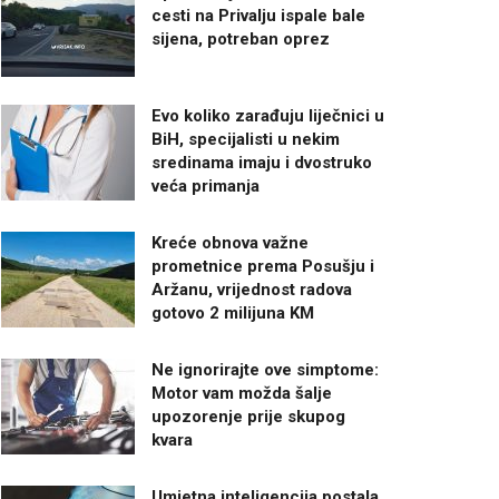
cesti na Privalju ispale bale
sijena, potreban oprez
Evo koliko zarađuju liječnici u
BiH, specijalisti u nekim
sredinama imaju i dvostruko
veća primanja
Kreće obnova važne
prometnice prema Posušju i
Aržanu, vrijednost radova
gotovo 2 milijuna KM
Ne ignorirajte ove simptome:
Motor vam možda šalje
upozorenje prije skupog
kvara
Umjetna inteligencija postala