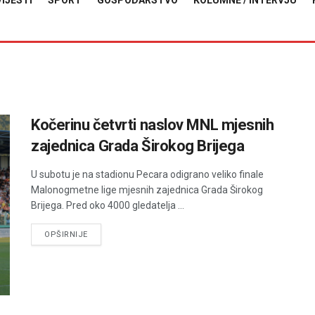
VIJESTI
SPORT
GOSPODARSTVO
KOLUMNE / INTERVJU
Kočerinu četvrti naslov MNL mjesnih
zajednica Grada Širokog Brijega
U subotu je na stadionu Pecara odigrano veliko finale
Malonogmetne lige mjesnih zajednica Grada Širokog
Brijega. Pred oko 4000 gledatelja ...
DETAILS
OPŠIRNIJE