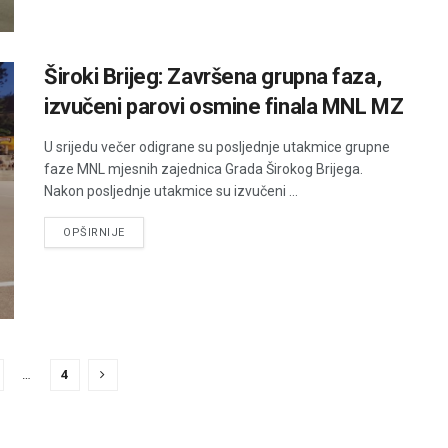
Široki Brijeg: Završena grupna faza,
izvučeni parovi osmine finala MNL MZ
U srijedu večer odigrane su posljednje utakmice grupne
faze MNL mjesnih zajednica Grada Širokog Brijega.
Nakon posljednje utakmice su izvučeni ...
DETAILS
OPŠIRNIJE
…
4