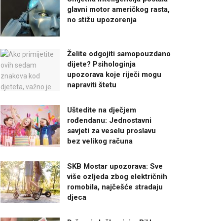
glavni motor američkog rasta,
no stižu upozorenja
Želite odgojiti samopouzdano
dijete? Psihologinja
upozorava koje riječi mogu
napraviti štetu
Uštedite na dječjem
rođendanu: Jednostavni
savjeti za veselu proslavu
bez velikog računa
SKB Mostar upozorava: Sve
više ozljeda zbog električnih
romobila, najčešće stradaju
djeca