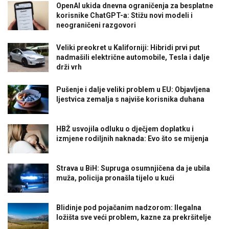
OpenAI ukida dnevna ograničenja za besplatne
korisnike ChatGPT-a: Stižu novi modeli i
neograničeni razgovori
Veliki preokret u Kaliforniji: Hibridi prvi put
nadmašili električne automobile, Tesla i dalje
drži vrh
Pušenje i dalje veliki problem u EU: Objavljena
ljestvica zemalja s najviše korisnika duhana
HBŽ usvojila odluku o dječjem doplatku i
izmjene rodiljnih naknada: Evo što se mijenja
Strava u BiH: Supruga osumnjičena da je ubila
muža, policija pronašla tijelo u kući
Blidinje pod pojačanim nadzorom: Ilegalna
ložišta sve veći problem, kazne za prekršitelje