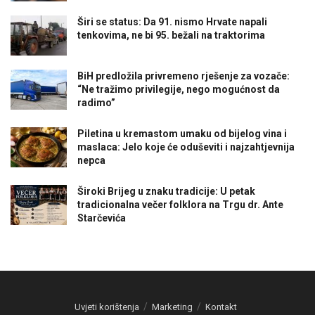
Širi se status: Da 91. nismo Hrvate napali
tenkovima, ne bi 95. bežali na traktorima
BiH predložila privremeno rješenje za vozače:
“Ne tražimo privilegije, nego mogućnost da
radimo”
Piletina u kremastom umaku od bijelog vina i
maslaca: Jelo koje će oduševiti i najzahtjevnija
nepca
Široki Brijeg u znaku tradicije: U petak
tradicionalna večer folklora na Trgu dr. Ante
Starčevića
Uvjeti korištenja
Marketing
Kontakt