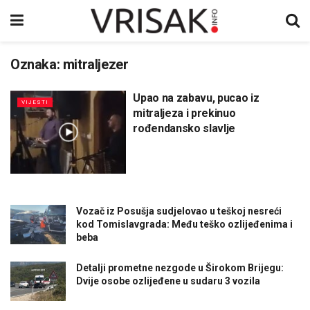
Oznaka:
mitraljezer
Upao na zabavu, pucao iz
VIJESTI
mitraljeza i prekinuo
rođendansko slavlje
Vozač iz Posušja sudjelovao u teškoj nesreći
kod Tomislavgrada: Među teško ozlijeđenima i
beba
Detalji prometne nezgode u Širokom Brijegu:
Dvije osobe ozlijeđene u sudaru 3 vozila