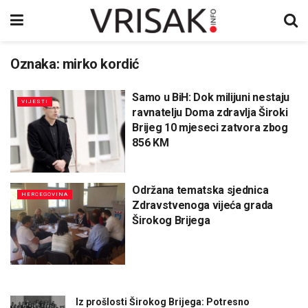
Oznaka:
mirko kordić
Samo u BiH: Dok milijuni nestaju
VIJESTI
ravnatelju Doma zdravlja Široki
Brijeg 10 mjeseci zatvora zbog
856 KM
Održana tematska sjednica
HERCEGOVINA
Zdravstvenoga vijeća grada
Širokog Brijega
Iz prošlosti Širokog Brijega: Potresno