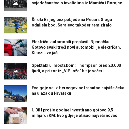
svjedočanstvo o invalidima iz Mamića i Borajne
Široki Brijeg bez pobjede na Pecari: Sloga
odnijela bod, Sarajevo također remiziralo
Električni automobili preplavili Njemačku:
Gotovo svaki treći novi automobil je električan,
Kinezi sve jači
Spektakl u Imostskom: Thompson pred 20.000
ljudi, a prizor iz „VIP lože“ hit je večeri
Evo gdje se iz Hercegovine trenutno najviše čeka
na ulazak u Hrvatsku
U BiH prošle godine investirano gotovo 9,5
milijardi KM: Evo gdje je otišao najveći novac