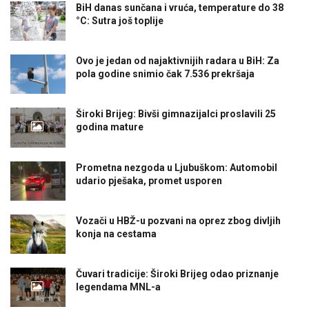
BiH danas sunčana i vruća, temperature do 38
°C: Sutra još toplije
Ovo je jedan od najaktivnijih radara u BiH: Za
pola godine snimio čak 7.536 prekršaja
Široki Brijeg: Bivši gimnazijalci proslavili 25
godina mature
Prometna nezgoda u Ljubuškom: Automobil
udario pješaka, promet usporen
Vozači u HBŽ-u pozvani na oprez zbog divljih
konja na cestama
Čuvari tradicije: Široki Brijeg odao priznanje
legendama MNL-a