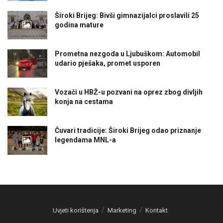
Široki Brijeg: Bivši gimnazijalci proslavili 25
godina mature
Prometna nezgoda u Ljubuškom: Automobil
udario pješaka, promet usporen
Vozači u HBŽ-u pozvani na oprez zbog divljih
konja na cestama
Čuvari tradicije: Široki Brijeg odao priznanje
legendama MNL-a
Uvjeti korištenja
Marketing
Kontakt