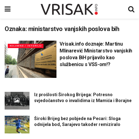
Oznaka:
ministarstvo vanjskih poslova bih
Vrisak.info doznaje: Martinu
KOLUMNE / INTERVJU
Mlinarević Ministarstvo vanjskih
poslova BiH prijavilo kao
službenicu s VSS-om!?
Iz prošlosti Širokog Brijega: Potresno
svjedočanstvo o invalidima iz Mamića i Borajne
Široki Brijeg bez pobjede na Pecari: Sloga
odnijela bod, Sarajevo također remiziralo