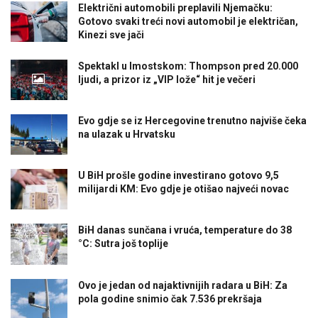
Električni automobili preplavili Njemačku:
Gotovo svaki treći novi automobil je električan,
Kinezi sve jači
Spektakl u Imostskom: Thompson pred 20.000
ljudi, a prizor iz „VIP lože“ hit je večeri
Evo gdje se iz Hercegovine trenutno najviše čeka
na ulazak u Hrvatsku
U BiH prošle godine investirano gotovo 9,5
milijardi KM: Evo gdje je otišao najveći novac
BiH danas sunčana i vruća, temperature do 38
°C: Sutra još toplije
Ovo je jedan od najaktivnijih radara u BiH: Za
pola godine snimio čak 7.536 prekršaja