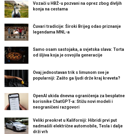
Vozači u HBŽ-u pozvani na oprez zbog divljih
konja na cestama
Čuvari tradicije: Široki Brijeg odao priznanje
legendama MNL-a
Samo osam sastojaka, a svjetska slava: Torta
od šljiva koja je osvojila generacije
Ovaj jednostavan trik s limunom sve je
popularniji: Zašto ga ljudi drže kraj kreveta?
OpenAI ukida dnevna ograničenja za besplatne
korisnike ChatGPT-a: Stižu novi modeli i
neograničeni razgovori
Veliki preokret u Kaliforniji: Hibridi prvi put
nadmašili električne automobile, Tesla i dalje
drži vrh