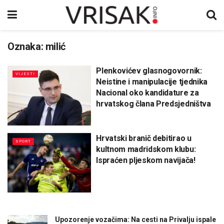
Oznaka:
milić
Plenkovićev glasnogovornik:
VIJESTI
Neistine i manipulacije tjednika
Nacional oko kandidature za
hrvatskog člana Predsjedništva
Hrvatski branič debitirao u
SPORT
kultnom madridskom klubu:
Ispraćen pljeskom navijača!
Upozorenje vozačima: Na cesti na Privalju ispale