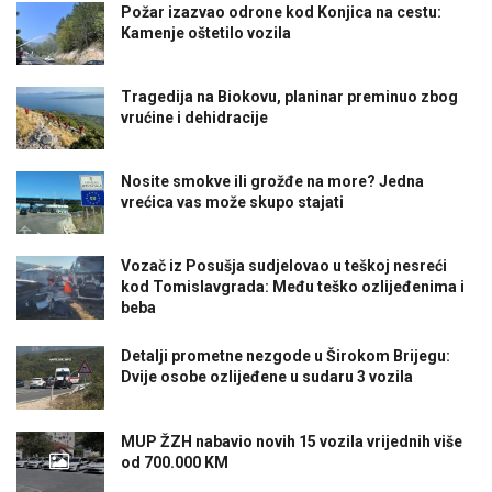
Požar izazvao odrone kod Konjica na cestu:
Kamenje oštetilo vozila
Tragedija na Biokovu, planinar preminuo zbog
vrućine i dehidracije
Nosite smokve ili grožđe na more? Jedna
vrećica vas može skupo stajati
Vozač iz Posušja sudjelovao u teškoj nesreći
kod Tomislavgrada: Među teško ozlijeđenima i
beba
Detalji prometne nezgode u Širokom Brijegu:
Dvije osobe ozlijeđene u sudaru 3 vozila
MUP ŽZH nabavio novih 15 vozila vrijednih više
od 700.000 KM