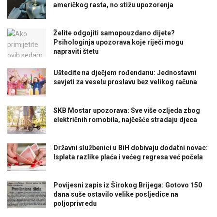
američkog rasta, no stižu upozorenja
Želite odgojiti samopouzdano dijete?
Psihologinja upozorava koje riječi mogu
napraviti štetu
Uštedite na dječjem rođendanu: Jednostavni
savjeti za veselu proslavu bez velikog računa
SKB Mostar upozorava: Sve više ozljeda zbog
električnih romobila, najčešće stradaju djeca
Državni službenici u BiH dobivaju dodatni novac:
Isplata razlike plaća i većeg regresa već počela
Povijesni zapis iz Širokog Brijega: Gotovo 150
dana suše ostavilo velike posljedice na
poljoprivredu