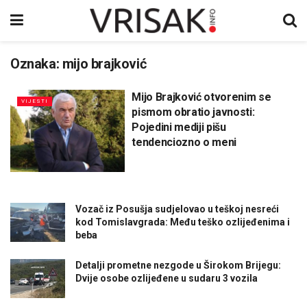
Oznaka:
mijo brajković
Mijo Brajković otvorenim se
VIJESTI
pismom obratio javnosti:
Pojedini mediji pišu
tendenciozno o meni
Vozač iz Posušja sudjelovao u teškoj nesreći
kod Tomislavgrada: Među teško ozlijeđenima i
beba
Detalji prometne nezgode u Širokom Brijegu:
Dvije osobe ozlijeđene u sudaru 3 vozila