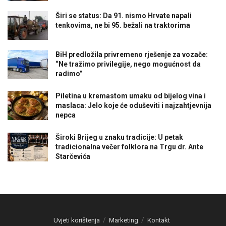
Širi se status: Da 91. nismo Hrvate napali
tenkovima, ne bi 95. bežali na traktorima
BiH predložila privremeno rješenje za vozače:
“Ne tražimo privilegije, nego mogućnost da
radimo”
Piletina u kremastom umaku od bijelog vina i
maslaca: Jelo koje će oduševiti i najzahtjevnija
nepca
Široki Brijeg u znaku tradicije: U petak
tradicionalna večer folklora na Trgu dr. Ante
Starčevića
Uvjeti korištenja
Marketing
Kontakt