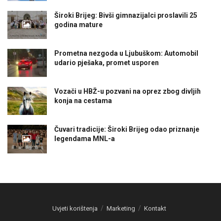
Široki Brijeg: Bivši gimnazijalci proslavili 25
godina mature
Prometna nezgoda u Ljubuškom: Automobil
udario pješaka, promet usporen
Vozači u HBŽ-u pozvani na oprez zbog divljih
konja na cestama
Čuvari tradicije: Široki Brijeg odao priznanje
legendama MNL-a
Uvjeti korištenja
Marketing
Kontakt