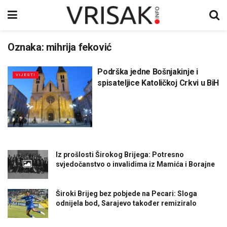
Oznaka:
mihrija feković
Podrška jedne Bošnjakinje i
VIJESTI
spisateljice Katoličkoj Crkvi u BiH
Iz prošlosti Širokog Brijega: Potresno
svjedočanstvo o invalidima iz Mamića i Borajne
Široki Brijeg bez pobjede na Pecari: Sloga
odnijela bod, Sarajevo također remiziralo