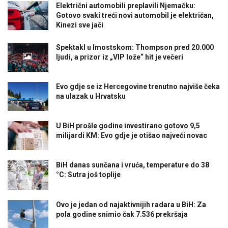
Električni automobili preplavili Njemačku:
Gotovo svaki treći novi automobil je električan,
Kinezi sve jači
Spektakl u Imostskom: Thompson pred 20.000
ljudi, a prizor iz „VIP lože“ hit je večeri
Evo gdje se iz Hercegovine trenutno najviše čeka
na ulazak u Hrvatsku
U BiH prošle godine investirano gotovo 9,5
milijardi KM: Evo gdje je otišao najveći novac
BiH danas sunčana i vruća, temperature do 38
°C: Sutra još toplije
Ovo je jedan od najaktivnijih radara u BiH: Za
pola godine snimio čak 7.536 prekršaja