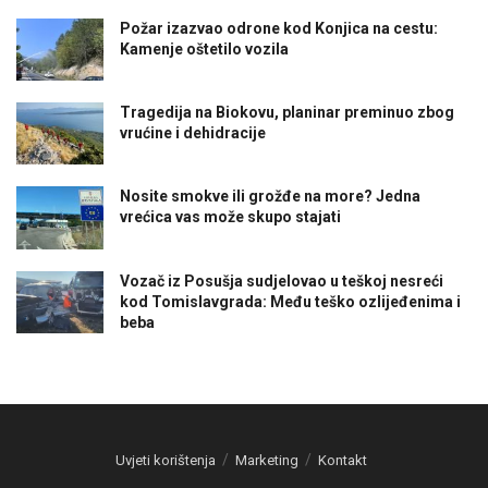
Požar izazvao odrone kod Konjica na cestu:
Kamenje oštetilo vozila
Tragedija na Biokovu, planinar preminuo zbog
vrućine i dehidracije
Nosite smokve ili grožđe na more? Jedna
vrećica vas može skupo stajati
Vozač iz Posušja sudjelovao u teškoj nesreći
kod Tomislavgrada: Među teško ozlijeđenima i
beba
Uvjeti korištenja
Marketing
Kontakt