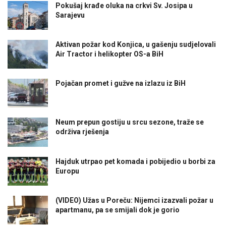
Pokušaj krađe oluka na crkvi Sv. Josipa u
Sarajevu
Aktivan požar kod Konjica, u gašenju sudjelovali
Air Tractor i helikopter OS-a BiH
Pojačan promet i gužve na izlazu iz BiH
Neum prepun gostiju u srcu sezone, traže se
održiva rješenja
Hajduk utrpao pet komada i pobijedio u borbi za
Europu
(VIDEO) Užas u Poreču: Nijemci izazvali požar u
apartmanu, pa se smijali dok je gorio