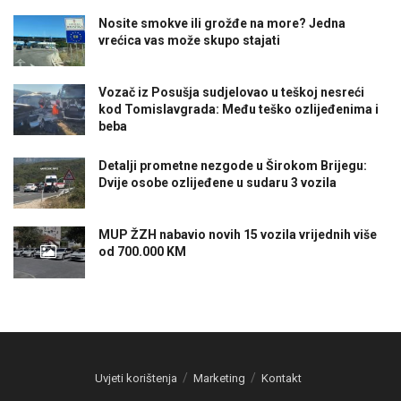
Nosite smokve ili grožđe na more? Jedna
vrećica vas može skupo stajati
Vozač iz Posušja sudjelovao u teškoj nesreći
kod Tomislavgrada: Među teško ozlijeđenima i
beba
Detalji prometne nezgode u Širokom Brijegu:
Dvije osobe ozlijeđene u sudaru 3 vozila
MUP ŽZH nabavio novih 15 vozila vrijednih više
od 700.000 KM
Uvjeti korištenja
Marketing
Kontakt