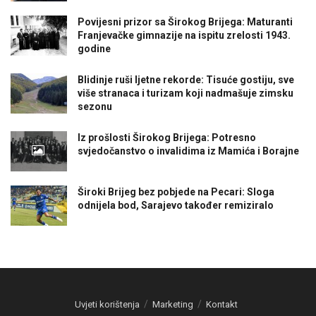
Povijesni prizor sa Širokog Brijega: Maturanti
Franjevačke gimnazije na ispitu zrelosti 1943.
godine
Blidinje ruši ljetne rekorde: Tisuće gostiju, sve
više stranaca i turizam koji nadmašuje zimsku
sezonu
Iz prošlosti Širokog Brijega: Potresno
svjedočanstvo o invalidima iz Mamića i Borajne
Široki Brijeg bez pobjede na Pecari: Sloga
odnijela bod, Sarajevo također remiziralo
Uvjeti korištenja
Marketing
Kontakt