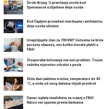
Široki Brijeg: U prevrtanju vozila kod
Sjemenarne ozlijeđene dvije osobe
Kod Čapljine pronađeni marihuana i amfetamin,
dvije osobe uhićene
Iznajmljujete stan za 700 KM? Gotovina ne briše
poreznu obavezu, evo koliko morate platiti u
FBiH
Zlouporaba bolovanja sve veći problem: Tisuće
radnika mjesečno odsutni s posla
Stižu dani paklene vrućine, temperature do 40
°C, a onda od ovog datuma slijedi preokret
Danas isplata invalidnina za srpanj u FBiH:
Nalozi već upućeni prema bankama