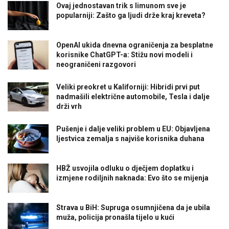
Ovaj jednostavan trik s limunom sve je
popularniji: Zašto ga ljudi drže kraj kreveta?
OpenAI ukida dnevna ograničenja za besplatne
korisnike ChatGPT-a: Stižu novi modeli i
neograničeni razgovori
Veliki preokret u Kaliforniji: Hibridi prvi put
nadmašili električne automobile, Tesla i dalje
drži vrh
Pušenje i dalje veliki problem u EU: Objavljena
ljestvica zemalja s najviše korisnika duhana
HBŽ usvojila odluku o dječjem doplatku i
izmjene rodiljnih naknada: Evo što se mijenja
Strava u BiH: Supruga osumnjičena da je ubila
muža, policija pronašla tijelo u kući