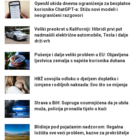
OpenAI ukida dnevna ograničenja za besplatne
korisnike ChatGPT-a: Stižu novi modeli i
neograničeni razgovori
Veliki preokret u Kaliforniji: Hibridi prvi put
nadmašili električne automobile, Tesla i dalje
drži vrh
Pušenje i dalje veliki problem u EU: Objavljena
ljestvica zemalja s najviše korisnika duhana
HBŽ usvojila odluku o dječjem doplatku i
izmjene rodiljnih naknada: Evo što se mijenja
Strava u BiH: Supruga osumnjičena da je ubila
muža, policija pronašla tijelo u kući
Blidinje pod pojačanim nadzorom: Ilegalna
ložišta sve veći problem, kazne za prekršitelje