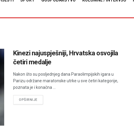
VIJESTI
SPORT
GOSPODARSTVO
KOLUMNE / INTERVJU
Kinezi najuspješniji, Hrvatska osvojila
četiri medalje
Nakon što su posljednjeg dana Paraolimpijskih igara u
Parizu održane maratonske utrke u sve četiri kategorije,
poznata je i konačna ...
DETAILS
OPŠIRNIJE