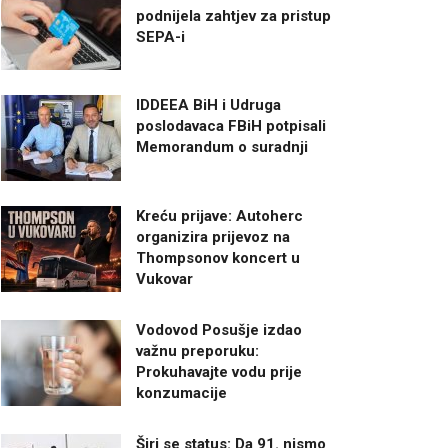
podnijela zahtjev za pristup
SEPA-i
IDDEEA BiH i Udruga
poslodavaca FBiH potpisali
Memorandum o suradnji
Kreću prijave: Autoherc
organizira prijevoz na
Thompsonov koncert u
Vukovar
Vodovod Posušje izdao
važnu preporuku:
Prokuhavajte vodu prije
konzumacije
Širi se status: Da 91. nismo