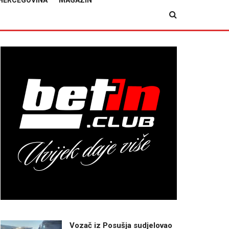
HERCEGOVINA
MAGAZIN
Vozač iz Posušja sudjelovao