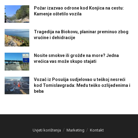
Požar izazvao odrone kod Konjica na cestu:
Kamenje oštetilo vozila
Tragedija na Biokovu, planinar preminuo zbog
vrućine i dehidracije
Nosite smokve ili grožđe na more? Jedna
vrećica vas može skupo stajati
Vozač iz Posušja sudjelovao u teškoj nesreći
kod Tomislavgrada: Među teško ozlijeđenima i
beba
Uvjeti korištenja
Marketing
Kontakt