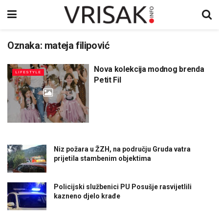
Oznaka:
mateja filipović
Nova kolekcija modnog brenda
LIFESTYLE
Petit Fil
Niz požara u ŽZH, na području Gruda vatra
prijetila stambenim objektima
Policijski službenici PU Posušje rasvijetlili
kazneno djelo krađe