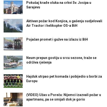
Pokušaj krađe oluka na crkvi Sv. Josipa u
Sarajevu
Aktivan požar kod Konjica, u gašenju sudjelovali
Air Tractor i helikopter OS-a BiH
Pojačan promet i gužve na izlazu iz BiH
Neum prepun gostiju u srcu sezone, traže se
održiva rješenja
Hajduk utrpao pet komada i pobijedio u borbi za
Europu
(VIDEO) Užas u Poreču: Nijemci izazvali požar u
apartmanu, pa se smijali dok je gorio