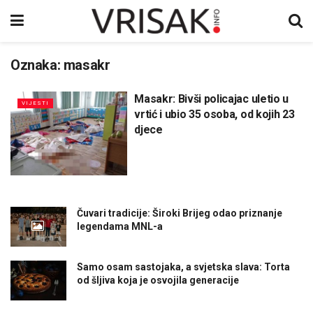
Oznaka:
masakr
Masakr: Bivši policajac uletio u
VIJESTI
vrtić i ubio 35 osoba, od kojih 23
djece
Čuvari tradicije: Široki Brijeg odao priznanje
legendama MNL-a
Samo osam sastojaka, a svjetska slava: Torta
od šljiva koja je osvojila generacije