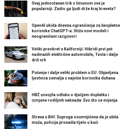
Ovaj jednostavan trik s limunom sve je
popularniji: Zašto ga ljudi drže kraj kreveta?
OpenAI ukida dnevna ograničenja za besplatne
korisnike ChatGPT-a: Stižu novi modeli i
neograničeni razgovori
Veliki preokret u Kaliforniji: Hibridi prvi put
nadmašili električne automobile, Tesla i dalje
drži vrh
Pušenje i dalje veliki problem u EU: Objavljena
ljestvica zemalja s najviše korisnika duhana
HBŽ usvojila odluku o dječjem doplatku i
izmjene rodiljnih naknada: Evo što se mijenja
Strava u BiH: Supruga osumnjičena da je ubila
muža, policija pronašla tijelo u kući