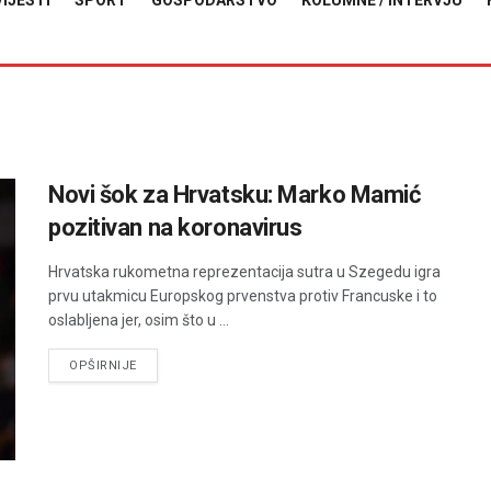
VIJESTI
SPORT
GOSPODARSTVO
KOLUMNE / INTERVJU
Novi šok za Hrvatsku: Marko Mamić
pozitivan na koronavirus
Hrvatska rukometna reprezentacija sutra u Szegedu igra
prvu utakmicu Europskog prvenstva protiv Francuske i to
oslabljena jer, osim što u ...
DETAILS
OPŠIRNIJE