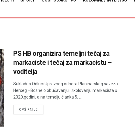
VIJESTI
SPORT
GOSPODARSTVO
KOLUMNE / INTERVJU
PS HB organizira temeljni tečaj za
markaciste i tečaj za markacistu –
voditelja
Sukladno Odluci Upravnog odbora Planinarskog saveza
Herceg –Bosne o obučavanju i školovanju markacista u
2020.godini, a na temelju članka 5. ...
DETAILS
OPŠIRNIJE