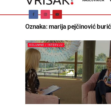
NASLOVNICA
Oznaka:
marija pejčinović buri
KOLUMNE / INTERVJU