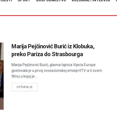
VIJESTI
SPORT
GOSPODARSTVO
KOLUMNE / INTERVJU
ć
Marija Pejčinović Burić iz Klobuka,
preko Pariza do Strasbourga
Marija Pejčinović Burić, glavna tajnica Vijeća Europe
gostovala je u prvoj ovosezonskoj emisiji HTV-a U svom
filmu u kojoj je ...
DETAILS
OPŠIRNIJE