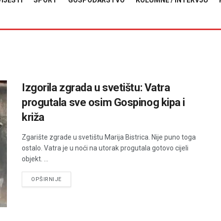
VIJESTI
SPORT
GOSPODARSTVO
KOLUMNE / INTERVJU
Izgorila zgrada u svetištu: Vatra
progutala sve osim Gospinog kipa i
križa
Zgarište zgrade u svetištu Marija Bistrica. Nije puno toga
ostalo. Vatra je u noći na utorak progutala gotovo cijeli
objekt. ...
DETAILS
OPŠIRNIJE