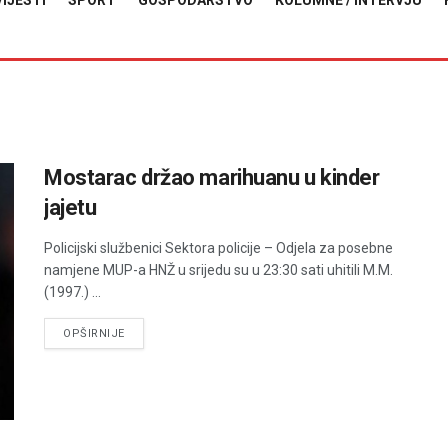
VIJESTI
SPORT
GOSPODARSTVO
KOLUMNE / INTERVJU
Mostarac držao marihuanu u kinder
jajetu
Policijski službenici Sektora policije – Odjela za posebne
namjene MUP-a HNŽ u srijedu su u 23:30 sati uhitili M.M.
(1997.) ...
DETAILS
OPŠIRNIJE