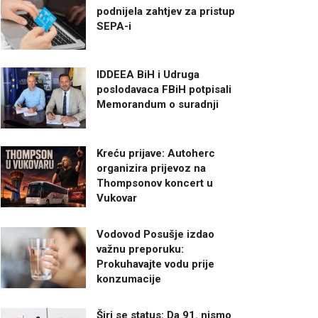
podnijela zahtjev za pristup
SEPA-i
IDDEEA BiH i Udruga
poslodavaca FBiH potpisali
Memorandum o suradnji
Kreću prijave: Autoherc
organizira prijevoz na
Thompsonov koncert u
Vukovar
Vodovod Posušje izdao
važnu preporuku:
Prokuhavajte vodu prije
konzumacije
Širi se status: Da 91. nismo