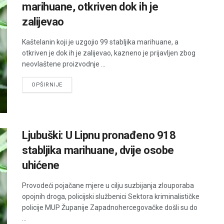
marihuane, otkriven dok ih je
zalijevao
Kaštelanin koji je uzgojio 99 stabljika marihuane, a
otkriven je dok ih je zalijevao, kazneno je prijavljen zbog
neovlaštene proizvodnje ...
DETAILS
OPŠIRNIJE
Ljubuški: U Lipnu pronađeno 918
stabljika marihuane, dvije osobe
uhićene
Provodeći pojačane mjere u cilju suzbijanja zlouporaba
opojnih droga, policijski službenici Sektora kriminalističke
policije MUP Županije Zapadnohercegovačke došli su do
...