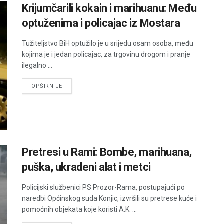
Krijumčarili kokain i marihuanu: Među
optuženima i policajac iz Mostara
Tužiteljstvo BiH optužilo je u srijedu osam osoba, među
kojima je i jedan policajac, za trgovinu drogom i pranje
ilegalno ...
DETAILS
OPŠIRNIJE
Pretresi u Rami: Bombe, marihuana,
puška, ukradeni alat i metci
Policijski službenici PS Prozor-Rama, postupajući po
naredbi Općinskog suda Konjic, izvršili su pretrese kuće i
pomoćnih objekata koje koristi A.K. ...