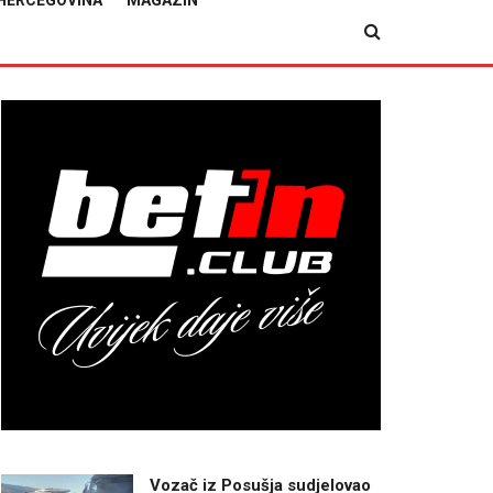
HERCEGOVINA
MAGAZIN
Vozač iz Posušja sudjelovao