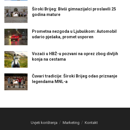
Široki Brijeg: Bivši gimnazijalci proslavili 25
godina mature
Prometna nezgoda u Ljubuškom: Automobil
udario pješaka, promet usporen
Vozači u HBŽ-u pozvani na oprez zbog divljih
konja na cestama
Čuvari tradicije: Široki Brijeg odao priznanje
legendama MNL-a
Uvjeti korištenja
Marketing
Kontakt