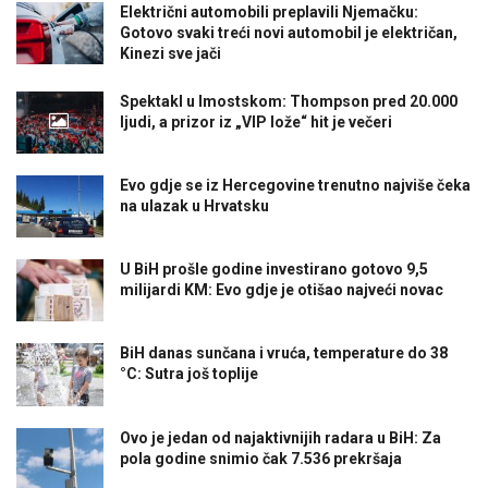
Električni automobili preplavili Njemačku:
Gotovo svaki treći novi automobil je električan,
Kinezi sve jači
Spektakl u Imostskom: Thompson pred 20.000
ljudi, a prizor iz „VIP lože“ hit je večeri
Evo gdje se iz Hercegovine trenutno najviše čeka
na ulazak u Hrvatsku
U BiH prošle godine investirano gotovo 9,5
milijardi KM: Evo gdje je otišao najveći novac
BiH danas sunčana i vruća, temperature do 38
°C: Sutra još toplije
Ovo je jedan od najaktivnijih radara u BiH: Za
pola godine snimio čak 7.536 prekršaja