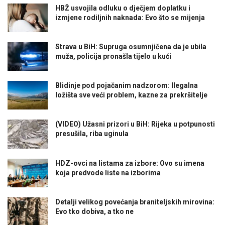
HBŽ usvojila odluku o dječjem doplatku i
izmjene rodiljnih naknada: Evo što se mijenja
Strava u BiH: Supruga osumnjičena da je ubila
muža, policija pronašla tijelo u kući
Blidinje pod pojačanim nadzorom: Ilegalna
ložišta sve veći problem, kazne za prekršitelje
(VIDEO) Užasni prizori u BiH: Rijeka u potpunosti
presušila, riba uginula
HDZ-ovci na listama za izbore: Ovo su imena
koja predvode liste na izborima
Detalji velikog povećanja braniteljskih mirovina:
Evo tko dobiva, a tko ne