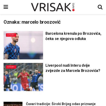
Oznaka:
marcelo broozović
Barcelona krenula po Brozovića,
SPORT
čeka se njegova odluka
Liverpool nudi Interu dvije
SPORT
zvijezde za Marcela Brozovića?
Čuvari tradicije: Široki Brijeg odao priznanje