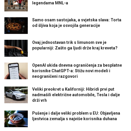
legendama MNL-a
Samo osam sastojaka, a svjetska slava: Torta
od šljiva koja je osvojila generacije
Ovaj jednostavan trik s limunom sve je
popularniji: Zašto ga ljudi drže kraj kreveta?
OpenAI ukida dnevna ograničenja za besplatne
korisnike ChatGPT-a: Stižu novi modeli i
neograničeni razgovori
Veliki preokret u Kaliforniji: Hibridi prvi put
nadmašili električne automobile, Tesla i dalje
drži vrh
Pušenje i dalje veliki problem u EU: Objavljena
ljestvica zemalja s najviše korisnika duhana